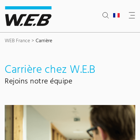
Content Area
Search
Main navigation
Contact
Footer
WEB France
Carrière
Carrière chez W.E.B
Rejoins notre équipe