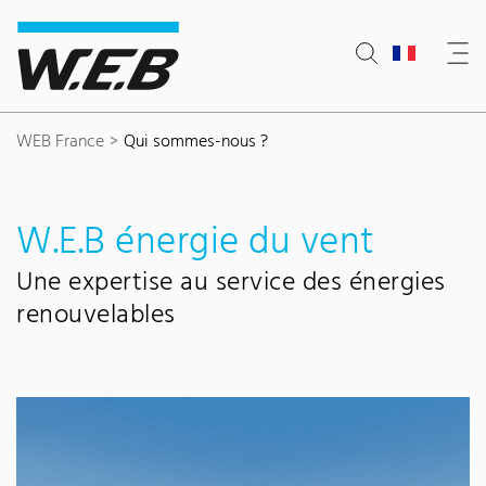
Content Area
Search
Main navigation
Contact
Footer
WEB France
Qui sommes-nous ?
W.E.B énergie du vent
Une expertise au service des énergies
renouvelables