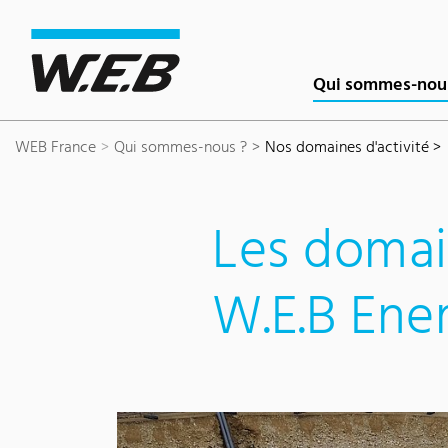
Content Area
Search
Main navigation
Contact
Footer
Qui sommes-nou
WEB France
Qui sommes-nous ?
Nos domaines d'activité >
Les domai
W.E.B Ene