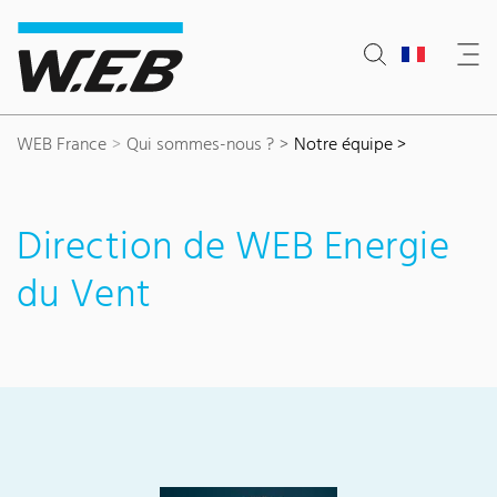
Content Area
Search
Main navigation
Contact
Footer
WEB France
Qui sommes-nous ?
Notre équipe >
Direction de WEB Energie
du Vent