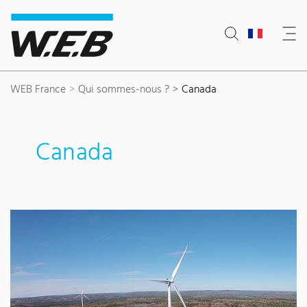
Content Area
Search
Main navigation
Contact
Footer
WEB France
Qui sommes-nous ?
Canada
Canada