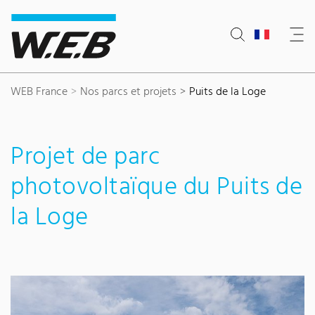
Content Area
Search
Main navigation
Contact
Footer
WEB France
Nos parcs et projets
Puits de la Loge
Projet de parc
photovoltaïque du Puits de
la Loge