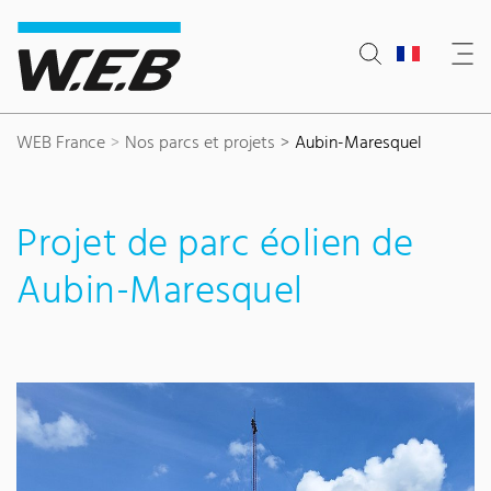
Content Area
Search
Main navigation
Contact
Footer
WEB France
Nos parcs et projets
Aubin-Maresquel
Projet de parc éolien de
Aubin-Maresquel