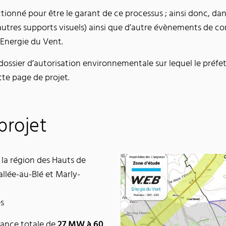
ionné pour être le garant de ce processus ; ainsi donc, dans 
utres supports visuels) ainsi que d’autre évènements de co
Energie du Vent.
 dossier d’autorisation environnementale sur lequel le préfe
te page de projet.
projet
 la région des Hauts de
llée-au-Blé et Marly-
s
ance totale de
27 MW à 60