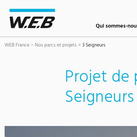
Content Area
Search
Main navigation
Contact
Footer
Qui sommes-nou
WEB France
Nos parcs et projets
3 Seigneurs
Projet de 
Seigneurs