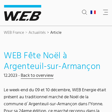
Content Area
Search
Main navigation
Contact
Footer
WEB France
Actualités
Article
WEB Fête Noël à
Argenteuil-sur-Armançon
12.2023 -
Back to overview
Le week-end du 09 et 10 décembre, WEB Energie était
présent au traditionnel marché de Noël de la
commune d´Argenteuil-sur-Armançon dans l’Yonne.
Pour sa 24eme édition, ce marché reconnu dans la