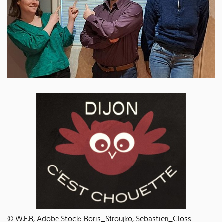
© W.E.B, Adobe Stock: Boris_Stroujko, Sebastien_Closs