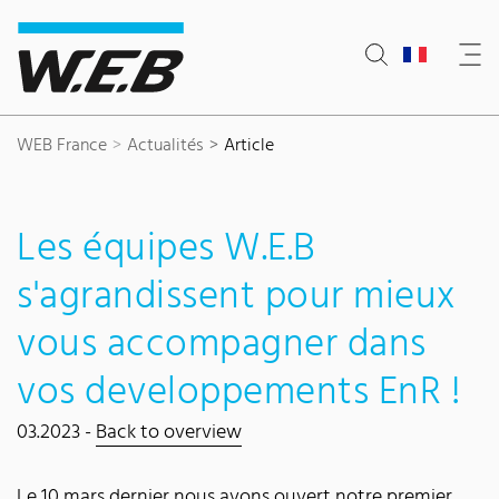
Content Area
Search
Main navigation
Contact
Footer
WEB France
Actualités
Article
Les équipes W.E.B
s'agrandissent pour mieux
vous accompagner dans
vos developpements EnR !
03.2023 -
Back to overview
Le 10 mars dernier nous avons ouvert notre premier