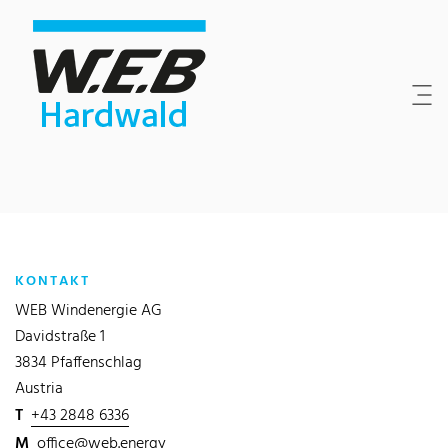
Inhaltsbereich
Suche
Hauptnavigation
Kontakt
Footer
KONTAKT
WEB Windenergie AG
Davidstraße 1
3834 Pfaffenschlag
Austria
T
+43 2848 6336
M
office@web.energy