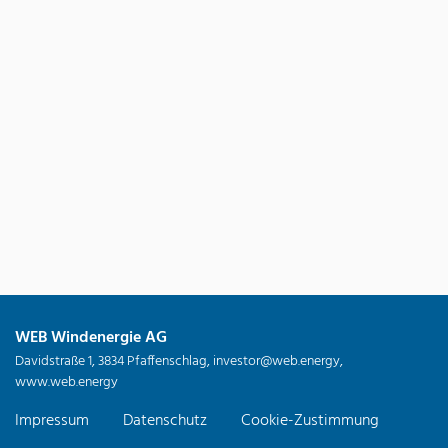
WEB Windenergie AG
Davidstraße 1, 3834 Pfaffenschlag,
investor@web.energy
,
www.web.energy
Impressum
Datenschutz
Cookie-Zustimmung