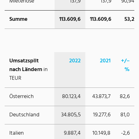
Mieterlöse
137,9
137,9
90,94
Summe
113.609,6
113.609,6
53,2
Umsatzsplit
2022
2021
+/–
nach Ländern
in
%
TEUR
Österreich
80.123,4
43.873,7
82,6
Deutschland
34.805,5
19.277,6
81,0
Italien
9.887,4
10.149,8
-2,6