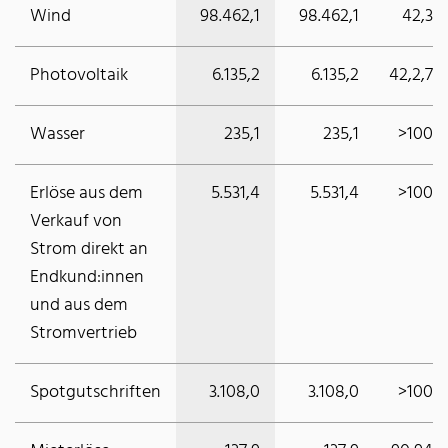
Wind
98.462,1
98.462,1
42,3
Photovoltaik
6.135,2
6.135,2
42,2,7
Wasser
235,1
235,1
>100
Erlöse aus dem
5.531,4
5.531,4
>100
Verkauf von
Strom direkt an
Endkund:innen
und aus dem
Stromvertrieb
Spotgutschriften
3.108,0
3.108,0
>100