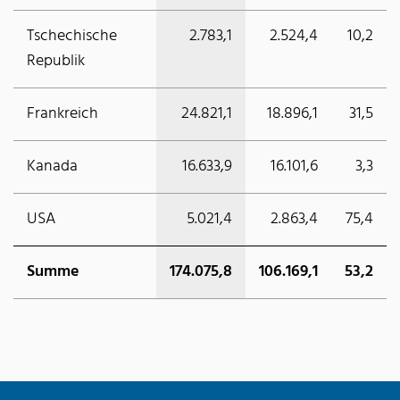
Tschechische
2.783,1
2.524,4
10,2
Republik
Frankreich
24.821,1
18.896,1
31,5
Kanada
16.633,9
16.101,6
3,3
USA
5.021,4
2.863,4
75,4
Summe
174.075,8
106.169,1
53,2