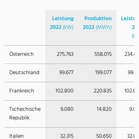
Leistung
Produktion
Leistu
2022
(kW)
2022
(MWh)
20
(k
Österreich
275.763
558.015
234.6
Deutschland
99.677
199.077
99.7
Frankreich
102.800
220.835
102.8
Tschechische
9.080
14.820
9.0
Republik
Italien
32.315
50.650
32.0