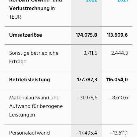
Konzern-Gewinn- und
2022
2021
Verlustrechnung
in
TEUR
Umsatzerlöse
174.075,8
113.609,6
Sonstige betriebliche
3.711,5
2.444,3
Erträge
Betriebsleistung
177.787,3
116.054,0
Materialaufwand und
–31.975,6
–8.610,6
Aufwand für bezogene
Leistungen
Personalaufwand
–17.495,4
–13.611,1