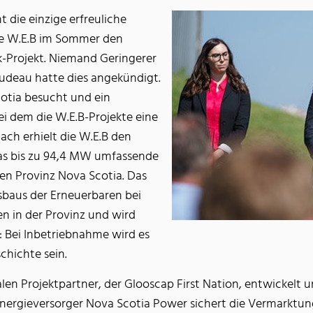
t die einzige erfreuliche
ie W.E.B im Sommer den
-Projekt. Niemand Geringerer
rudeau hatte dies angekündigt.
cotia besucht und ein
i dem die W.E.B-Projekte eine
ach erhielt die W.E.B den
das bis zu 94,4 MW umfassende
en Provinz Nova Scotia. Das
usbaus der Erneuerbaren bei
n in der Provinz und wird
: Bei Inbetriebnahme wird es
chichte sein.
en Projektpartner, der Glooscap First Nation, entwickelt 
 Energieversorger Nova Scotia Power sichert die Vermarkt