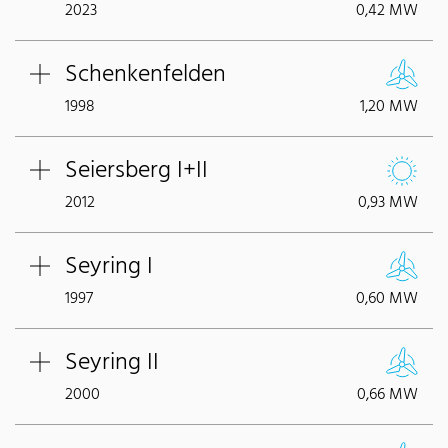
2023
0,42 MW
Schenkenfelden
1998
1,20 MW
Seiersberg I+II
2012
0,93 MW
Seyring I
1997
0,60 MW
Seyring II
2000
0,66 MW