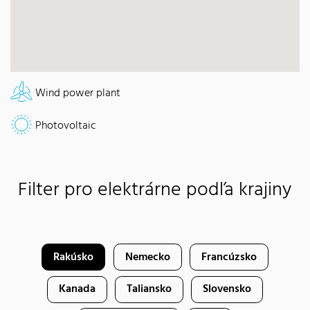
Wind power plant
Photovoltaic
Filter pro elektrárne podľa krajiny
Rakúsko
Nemecko
Francúzsko
Kanada
Taliansko
Slovensko