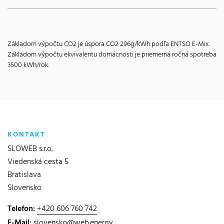
Základom výpočtu CO2 je úspora CO2 296g/kWh podľa ENTSO E-Mix.
Základom výpočtu ekvivalentu domácnosti je priemerná ročná spotreba
3500 kWh/rok.
KONTAKT
SLOWEB s.r.o.
Viedenská cesta 5
Bratislava
Slovensko
Telefon:
+420 606 760 742
E-Mail:
slovensko@web.energy