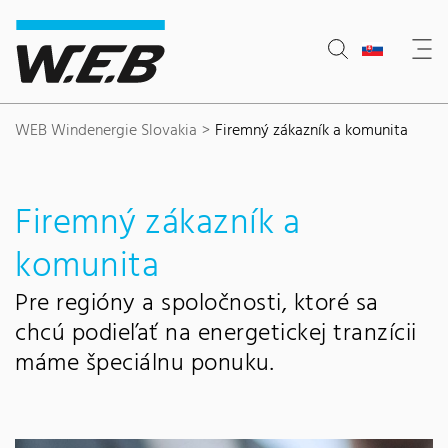
Content Area
Search
Main navigation
Kontakt
Footer
WEB Windenergie Slovakia
Firemný zákazník a komunita
Firemný zákazník a
komunita
Pre regióny a spoločnosti, ktoré sa
chcú podieľať na energetickej tranzícii
máme špeciálnu ponuku.