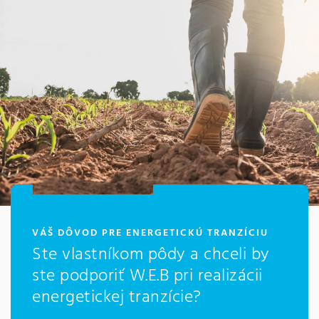
:
VÁŠ DÔVOD PRE ENERGETICKÚ TRANZÍCIU
Ste vlastníkom pôdy a chceli by
ste podporiť W.E.B pri realizácii
energetickej tranzície?