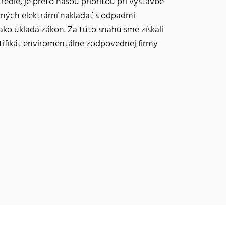
redie, je preto našou prioritou pri výstavbe
rných elektrární nakladať s odpadmi
ako ukladá zákon. Za túto snahu sme získali
tifikát enviromentálne zodpovednej firmy