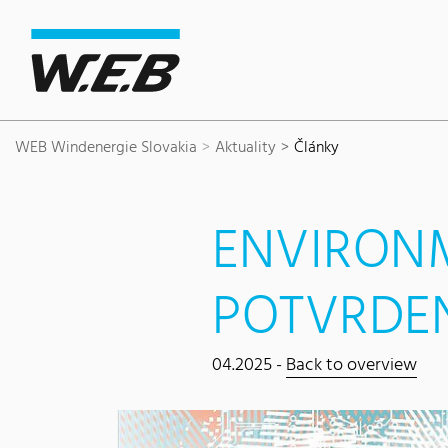
Content Area
Search
Main navigation
Kontakt
Footer
WEB Windenergie Slovakia
Aktuality
Články
ENVIRON
POTVRDEN
04.2025 -
Back to overview