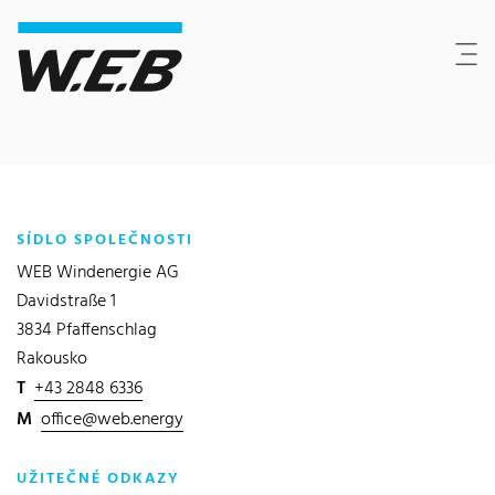
Content Area
Hledat
Main navigation
Sídlo společnosti
Footer
SÍDLO SPOLEČNOSTI
WEB Windenergie AG
Davidstraße 1
3834 Pfaffenschlag
Rakousko
T
+43 2848 6336
M
office@web.energy
UŽITEČNÉ ODKAZY