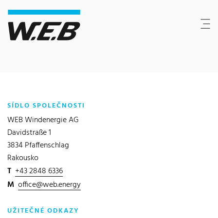
Content Area
Hledat
Main navigation
Sídlo společnosti
Footer
SÍDLO SPOLEČNOSTI
WEB Windenergie AG
Davidstraße 1
3834 Pfaffenschlag
Rakousko
T
+43 2848 6336
M
office@web.energy
UŽITEČNÉ ODKAZY