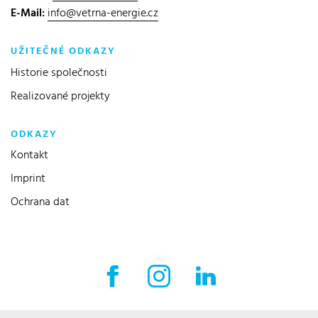
E-Mail:
info@vetrna-energie.cz
UŽITEČNÉ ODKAZY
Historie společnosti
Realizované projekty
ODKAZY
Kontakt
Imprint
Ochrana dat
Facebook externí odkaz
Instagram externí odkaz
LinkedIn externí o