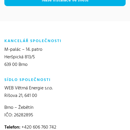
Naše instalace ve světě
KANCELÁŘ SPOLEČNOSTI
M-palác – 14. patro
Heršpická 813/5
639 00 Brno
SÍDLO SPOLEČNOSTI
WEB Větrná Energie s.r.o.
Ríšova 21, 641 00
Brno – Žebětín
IČO: 26282895
Telefon:
+420 606 760 742