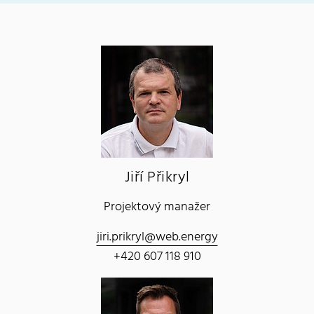
Jiří Přikryl
Projektový manažer
jiri.prikryl@web.energy
+420 607 118 910