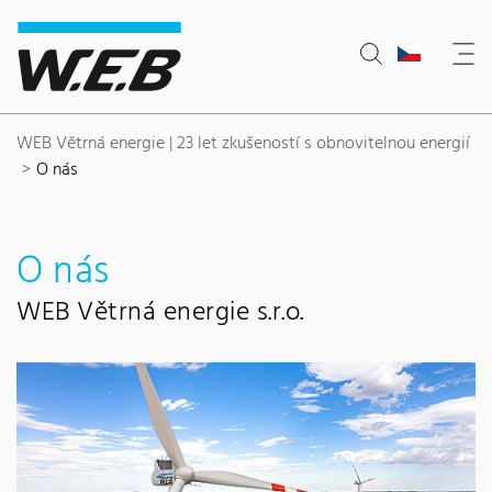
Content Area
Hledat
Main navigation
Sídlo společnosti
Footer
WEB Větrná energie | 23 let zkušeností s obnovitelnou energií
O nás
O nás
WEB Větrná energie s.r.o.