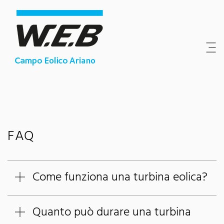
Content Area
Search
Main navigation
Contact
Footer
FAQ
Come funziona una turbina eolica?
Quanto può durare una turbina