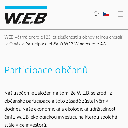
Content Area
Hledat
Main navigation
Sídlo společnosti
Footer
WEB Větrná energie | 23 let zkušeností s obnovitelnou energií
O nás
Participace občanů WEB Windenergie AG
Participace občanů
Náš úspěch je založen na tom, že W.E.B. se zrodil z
občanské participace a této zásadě zůstal věrný
dodnes. Naše ekonomická a ekologická udržitelnost
činí z W.E.B. ekologickou investici, na kterou spoléhá
stále více investorů.