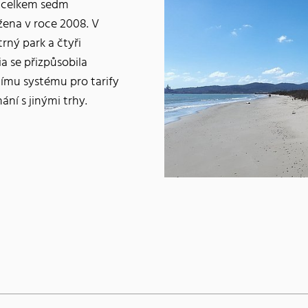
i celkem sedm
žena v roce 2008. V
trný park a čtyři
a se přizpůsobila
nímu systému pro tarify
ní s jinými trhy.