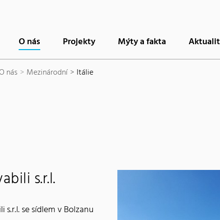
O nás
Projekty
Mýty a fakta
Aktuali
O nás
Mezinárodní
Itálie
ili s.r.l.
 s.r.l. se sídlem v Bolzanu