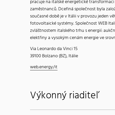
pracuje na italské energetické transformac
zaměstnanců. Dceřiná společnost byla zalo
současné době je v Itálii v provozu jeden vě
fotovoltaické systémy. Společnost WEB Itali
zvláštnostem italského trhu s energií: aukč
elektřiny a vysokým cenám energie ve srovná
Via Leonardo da Vinci 15
39100 Bolzano (BZ), Itálie
web.energy/it
Výkonný riaditeľ