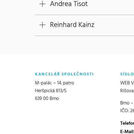
Andrea Tisot
Reinhard Kainz
KANCELÁŘ SPOLEČNOSTI
SÍDL
M-palác – 14. patro
WEB Vě
Heršpická 813/5
Ríšova
639 00 Brno
Brno –
IČO: 2
Telefo
E-Mail