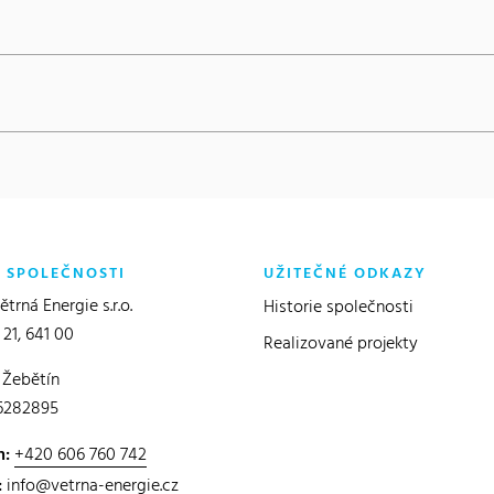
O SPOLEČNOSTI
UŽITEČNÉ ODKAZY
trná Energie s.r.o.
Historie společnosti
 21, 641 00
Realizované projekty
 Žebětín
6282895
n:
+420 606 760 742
:
info@vetrna-energie.cz