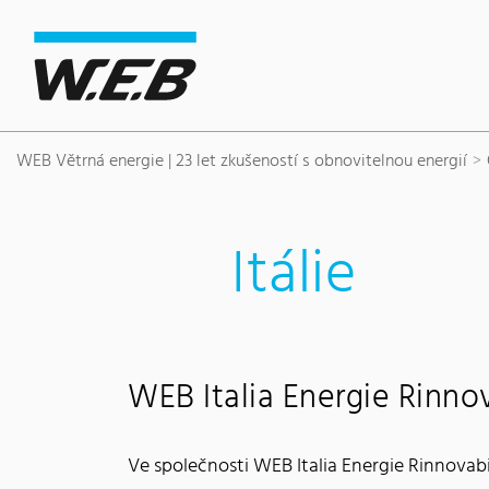
Content Area
Hledat
Main navigation
Sídlo společnosti
Footer
WEB Větrná energie | 23 let zkušeností s obnovitelnou energií
Itálie
WEB Italia Energie Rinnovab
Ve společnosti WEB Italia Energie Rinnovabili