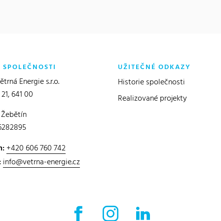
O SPOLEČNOSTI
UŽITEČNÉ ODKAZY
trná Energie s.r.o.
Historie společnosti
 21, 641 00
Realizované projekty
 Žebětín
6282895
n:
+420 606 760 742
:
info@vetrna-energie.cz
Facebook externí odkaz
Instagram externí odkaz
LinkedIn externí o