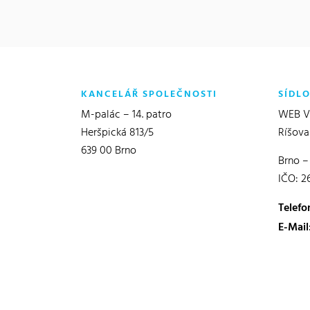
KANCELÁŘ SPOLEČNOSTI
SÍDL
M-palác – 14. patro
WEB Vě
Heršpická 813/5
Ríšova
639 00 Brno
Brno –
IČO: 2
Telefo
E-Mail