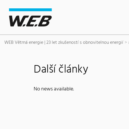
Content Area
Hledat
Main navigation
Sídlo společnosti
Footer
WEB Větrná energie | 23 let zkušeností s obnovitelnou energií
Další články
No news available.