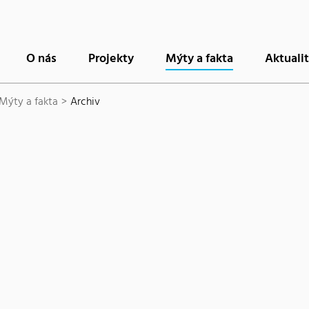
O nás
Projekty
Mýty a fakta
Aktuali
Mýty a fakta
Archiv