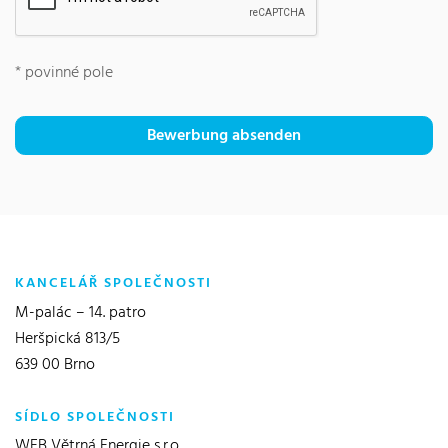
*
povinné pole
Bewerbung absenden
KANCELÁŘ SPOLEČNOSTI
M-palác – 14. patro
Heršpická 813/5
639 00 Brno
SÍDLO SPOLEČNOSTI
WEB Větrná Energie s.r.o.