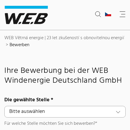
Content Area
Hledat
Main navigation
Sídlo společnosti
Footer
WEB Větrná energie | 23 let zkušeností s obnovitelnou energií
Bewerben
Ihre Bewerbung bei der WEB
Windenergie Deutschland GmbH
Die gewählte Stelle
*
Für welche Stelle möchten Sie sich bewerben?*