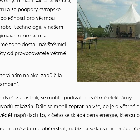
vřených dveří. Akce se konala,
tru a za podpory evropské
polečnosti pro větrnou
ýrobci technologií, v našem
jímavé informační a
ě toho dostali návštěvníci i
ty od provozovatele větrné
terá nám na akci zapůjčila
kampaní.
h dveří zúčastnili, se mohlo podívat do větrné elektrárny – 
odů zakázán. Dále se mohli zeptat na vše, co je o větrné en
ědět například i to, z čeho se skládá cena energie, kterou 
hli také zdarma občerstvit, nabízela se káva, limonáda, čer