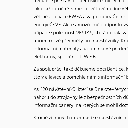
dvouleté přestávce opět uskutečnil Den ote
jako každoročně, v rámci světového dne vě
větrné asociace EWEA a za podpory České s
energii ČSVE. Akci samozřejmě podpořili i v
případě společnost VESTAS, která dodala za
upomínkové předměty pro návštěvníky. Krom
informační materiály a upomínkové předmě
elektrárny, společnosti W.E.B.
Za spolupráci také děkujeme obci Bantice, k
stoly a lavice a pomohla nám s informační 
Asi 120 návštěvníků, kteří se Dne otevřenýc
nahoru do strojovny je z bezpečnostních dův
informační banery, na kterých se mohli dozv
Kromě získaných informací se návštěvníci mo