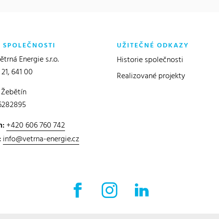
O SPOLEČNOSTI
UŽITEČNÉ ODKAZY
trná Energie s.r.o.
Historie společnosti
 21, 641 00
Realizované projekty
 Žebětín
6282895
n:
+420 606 760 742
:
info@vetrna-energie.cz
Facebook externí odkaz
Instagram externí odkaz
LinkedIn externí o