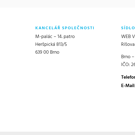
KANCELÁŘ SPOLEČNOSTI
SÍDL
M-palác – 14. patro
WEB Vě
Heršpická 813/5
Ríšova
639 00 Brno
Brno –
IČO: 2
Telefo
E-Mail