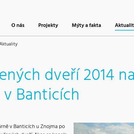
O nás
Projekty
Mýty a fakta
Aktuali
Aktuality
ených dveří 2014 n
 v Banticích
rárně v Banticích u Znojma po