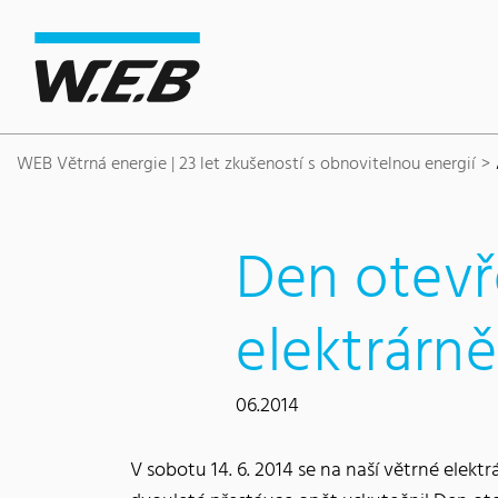
Content Area
Hledat
Main navigation
Sídlo společnosti
Footer
WEB Větrná energie | 23 let zkušeností s obnovitelnou energií
Den otevř
elektrárně
06.2014
V sobotu 14. 6. 2014 se na naší větrné elekt