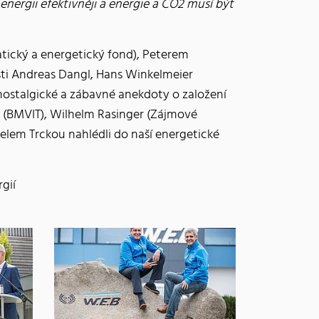
nergii efektivněji a energie a CO2 musí být
atický a energetický fond), Peterem
sti Andreas Dangl, Hans Winkelmeier
 nostalgické a zábavné anekdoty o založení
r (BMVIT), Wilhelm Rasinger (Zájmové
elem Trckou nahlédli do naší energetické
gií