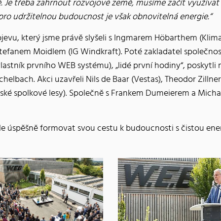
. Je třeba zahrnout rozvojové země, musíme začít využívat e
pro udržitelnou budoucnost je však obnovitelná energie.“
jevu, který jsme právě slyšeli s Ingmarem Höbarthem (Klim
tefanem Moidlem (IG Windkraft). Poté zakladatel společno
astník prvního WEB systému), „lidé první hodiny“, poskytli
lbach. Akci uzavřeli Nils de Baar (Vestas), Theodor Zillne
ské spolkové lesy). Společně s Frankem Dumeierem a Micha
ále úspěšně formovat svou cestu k budoucnosti s čistou ener