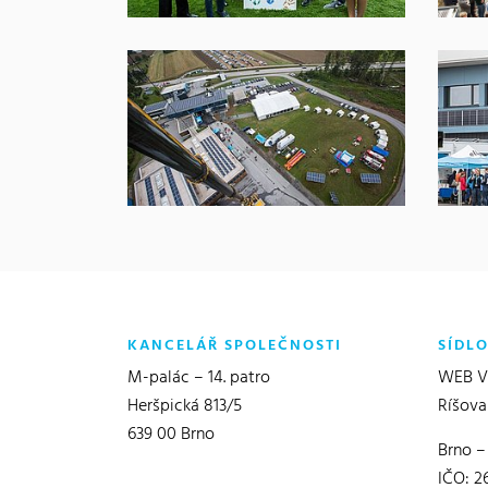
KANCELÁŘ SPOLEČNOSTI
SÍDL
M-palác – 14. patro
WEB Vě
Heršpická 813/5
Ríšova
639 00 Brno
Brno –
IČO: 2