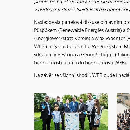
problémem číslo jedna a řešení je různorodé
v budoucnu dražší. Nejdůležitější odpovědí 
Následovala panelová diskuse o hlavním pro
Püspökem (Renewable Energies Austria) a S
(Energiewerkstatt Verein) a Max Wachter (vl
WEBu a výstavbě prvního WEBu. systém Miche
sdružení investorů) a Georg Schöppl (Rakou
budoucnosti a tím i do budoucnosti WEBu
Na závěr se všichni shodli: WEB bude i nad