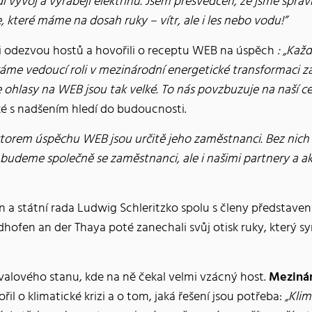
ídí vývoj a vyrábějí elektřinu. Jsem přesvědčen, že jsme sprá
které máme na dosah ruky – vítr, ale i les nebo vodu!”
 odezvou hostů a hovořili o receptu WEB na úspěch
: „Kaž
ráme vedoucí roli v mezinárodní energetické transformaci za
 ohlasy na WEB jsou tak velké. To nás povzbuzuje na naší ce
aké s nadšením hledí do budoucnosti.
torem úspěchu WEB jsou určitě jeho zaměstnanci. Bez nich
 budeme společně se zaměstnanci, ale i našimi partnery a a
en a státní rada Ludwig Schleritzko spolu s členy předst
fen an der Thaya poté zanechali svůj otisk ruky, který sym
valového stanu, kde na ně čekal velmi vzácný host.
Mezinár
řil o klimatické krizi a o tom, jaká řešení jsou potřeba:
„Kli