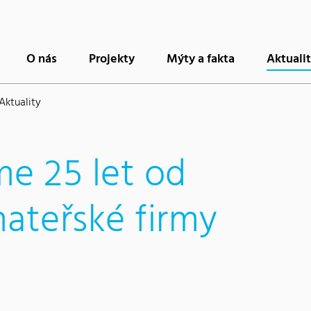
O nás
Projekty
Mýty a fakta
Aktuali
Aktuality
sme 25 let od
mateřské firmy