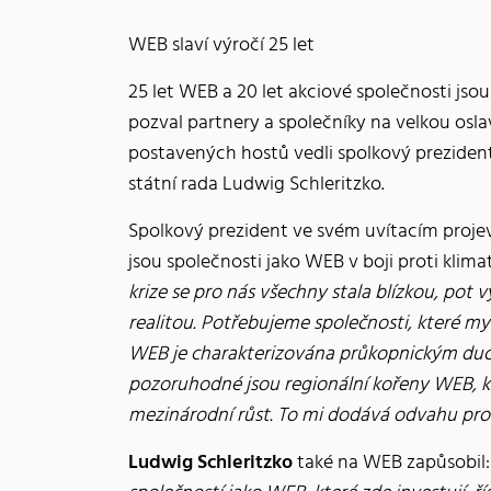
WEB slaví výročí 25 let
25 let WEB a 20 let akciové společnosti jso
pozval partnery a společníky na velkou osl
postavených hostů vedli spolkový preziden
státní rada Ludwig Schleritzko.
Spolkový prezident ve svém uvítacím projev
jsou společnosti jako WEB v boji proti kli
krize se pro nás všechny stala blízkou, pot v
realitou. Potřebujeme společnosti, které mysl
WEB je charakterizována průkopnickým duch
pozoruhodné jsou regionální kořeny WEB, kte
mezinárodní růst. To mi dodává odvahu pro
Ludwig Schleritzko
také na WEB zapůsobil