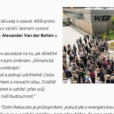
u důvody k oslavě. WEB proto
avu výročí. Seznam vysoce
t
Alexander Van der Bellen
a
u poukázal na to, jak důležité
matickým změnám:
„Klimatická
yvolávající
í a jednají udržitelně. Cesta
em a inovační silou. Zvláště
ré si udržel i přes svůj
 naši budoucnost.”
:
“Dolní Rakousko je průkopníkem, pokud jde o energetickou