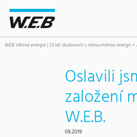
Content Area
Hledat
Main navigation
Sídlo společnosti
Footer
WEB Větrná energie | 23 let zkušeností s obnovitelnou energií
Oslavili j
založení 
W.E.B.
09.2019