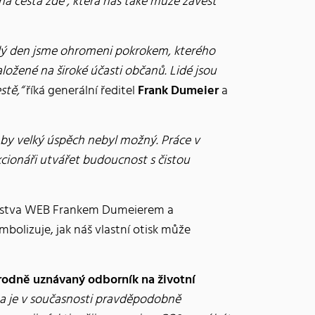
vná cesta zde , která nás také může zavést
dý den jsme ohromeni pokrokem, kterého
ložené na široké účasti občanů. Lidé jsou
stě,“
říká generální ředitel
Frank Dumeier
a
 by velký úspěch nebyl možný. Práce v
kcionáři utvářet budoucnost s čistou
avenstva WEB Frankem Dumeierem a
bolizuje, jak náš vlastní otisk může
odně uznávaný odborník na životní
ma je v současnosti pravděpodobně