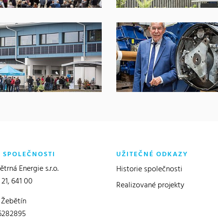
O SPOLEČNOSTI
UŽITEČNÉ ODKAZY
trná Energie s.r.o.
Historie společnosti
 21, 641 00
Realizované projekty
 Žebětín
6282895