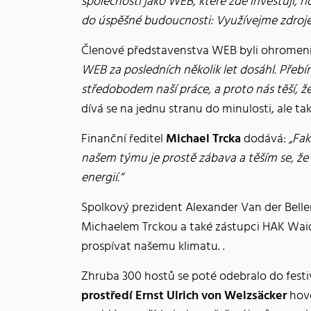
společností jako WEB, které zde investují, ř
do úspěšné budoucnosti: Využívejme zdroje, 
Členové představenstva WEB byli ohromeni
WEB za posledních několik let dosáhl. Přebí
středobodem naší práce, a proto nás těší, že
dívá se na jednu stranu do minulosti, ale t
Finanční ředitel
Michael Trcka
dodává:
„Fak
našem týmu je prostě zábava a těším se, že
energií.“
Spolkový prezident Alexander Van der Bell
Michaelem Trckou a také zástupci HAK Waidho
prospívat našemu klimatu. .
Zhruba 300 hostů se poté odebralo do festi
prostředí Ernst Ulrich von Weizsäcker
hovo