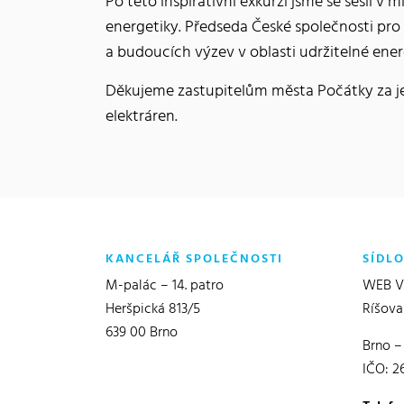
Po této inspirativní exkurzi jsme se sešli v 
energetiky. Předseda České společnosti pro
a budoucích výzev v oblasti udržitelné ener
Děkujeme zastupitelům města Počátky za jeji
elektráren.
KANCELÁŘ SPOLEČNOSTI
SÍDL
M-palác – 14. patro
WEB Vě
Heršpická 813/5
Ríšova
639 00 Brno
Brno –
IČO: 2