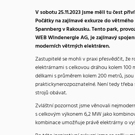
V sobotu 25.11.2023 jsme měli tu čest přiv
Počátky na zajímavé exkurze do větrného
Spannberg v Rakousku. Tento park, provo
WEB Windenergie AG, je zajímavý spojení
moderních větrných elektráren.
Zastupitelé se mohli v praxi přesvědčit, že 
elektrárnami s celkovou dráhou kolem 100 
délkami s průměrem kolem 200 metrů, jsou 
praktickynerozpoznatelné. Není tedy třeba 
strojů obávat.
Zvláštní pozornost jsme věnovali nejmoder
s celkovým výkonem 6,2 MW jako kombinovan
kombinace umožňuje právě elektrárny o vyš