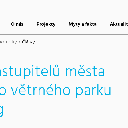
O nás
Projekty
Mýty a fakta
Aktuali
Aktuality
Články
astupitelů města
o větrného parku
g