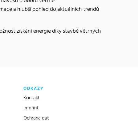
ajímavosti o oboru větrné
rmace a hlubší pohled do aktuálních trendů
možnost získání energie díky stavbě větrných
ODKAZY
Kontakt
Imprint
Ochrana dat