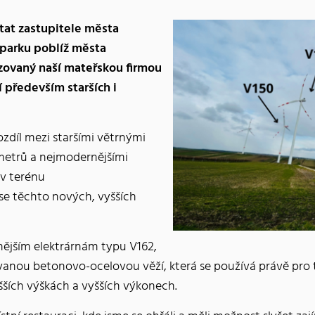
ítat zastupitele města
 parku poblíž města
zovaný naší mateřskou firmou
 především starších i
rozdíl mezi staršími větrnými
metrů a nejmodernějšími
v terénu
se těchto nových, vyšších
nějším elektrárnám typu V162,
ou betonovo-ocelovou věží, která se používá právě pro t
ších výškách a vyšších výkonech.