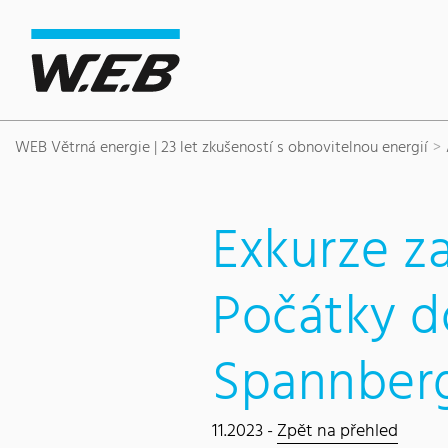
Content Area
Hledat
Main navigation
Sídlo společnosti
Footer
WEB Větrná energie | 23 let zkušeností s obnovitelnou energií
Exkurze z
Počátky d
Spannber
11.2023 -
Zpět na přehled