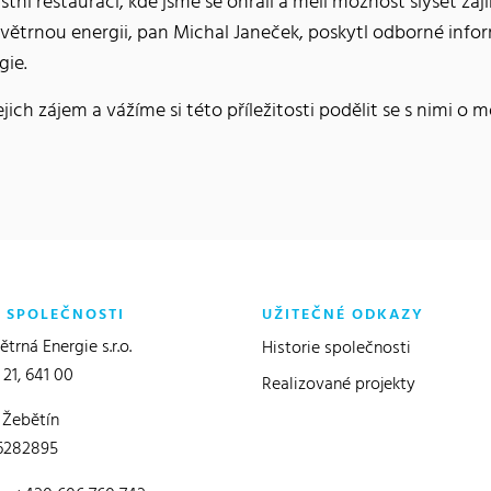
místní restauraci, kde jsme se ohřáli a měli možnost slyšet z
 větrnou energii, pan Michal Janeček, poskytl odborné info
gie.
ch zájem a vážíme si této příležitosti podělit se s nimi o 
O SPOLEČNOSTI
UŽITEČNÉ ODKAZY
trná Energie s.r.o.
Historie společnosti
 21, 641 00
Realizované projekty
 Žebětín
6282895