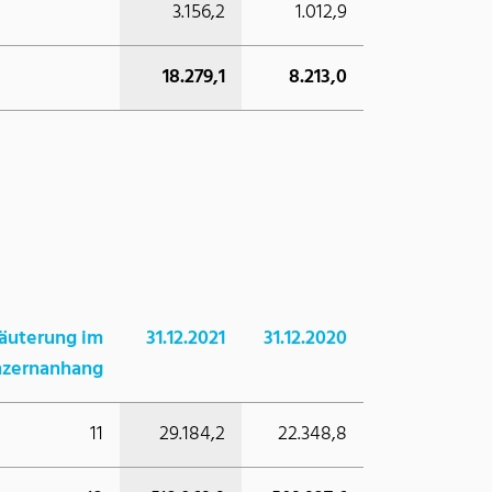
3.156,2
1.012,9
18.279,1
8.213,0
läuterung im
31.12.2021
31.12.2020
zernanhang
11
29.184,2
22.348,8