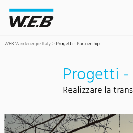
Content Area
Search
Main navigation
Contact
Footer
WEB Windenergie Italy
Progetti - Partnership
Progetti -
Realizzare la tran