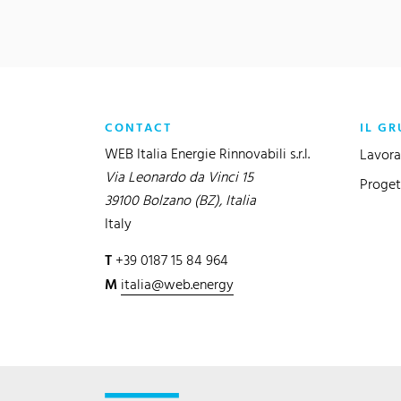
CONTACT
IL GR
WEB Italia Energie Rinnovabili s.r.l.
Lavora
Via Leonardo da Vinci 15
Proget
39100 Bolzano (BZ), Italia
Italy
T
+39 0187 15 84 964
M
italia@web.energy