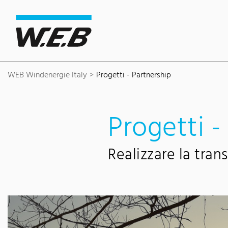
Content Area
Search
Main navigation
Contact
Footer
WEB Windenergie Italy
Progetti - Partnership
Progetti -
Realizzare la tran