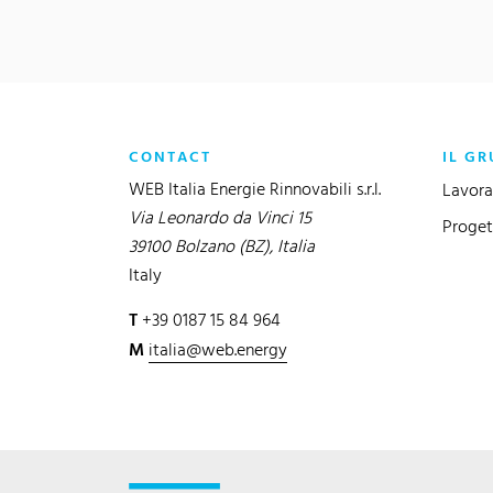
CONTACT
IL GR
WEB Italia Energie Rinnovabili s.r.l.
Lavora
Via Leonardo da Vinci 15
Proget
39100 Bolzano (BZ), Italia
Italy
T
+39 0187 15 84 964
M
italia@web.energy