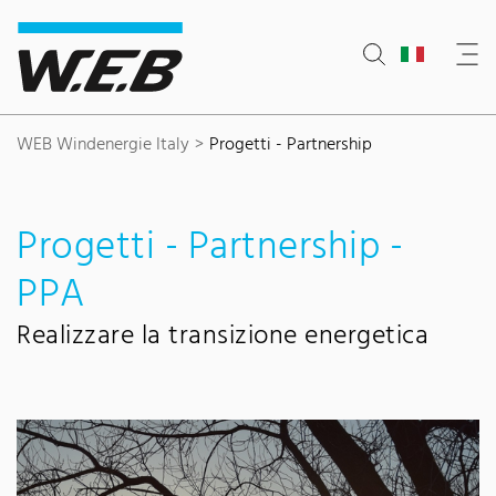
Content Area
Search
Main navigation
Contact
Footer
WEB Windenergie Italy
Progetti - Partnership
Progetti - Partnership -
PPA
Realizzare la transizione energetica