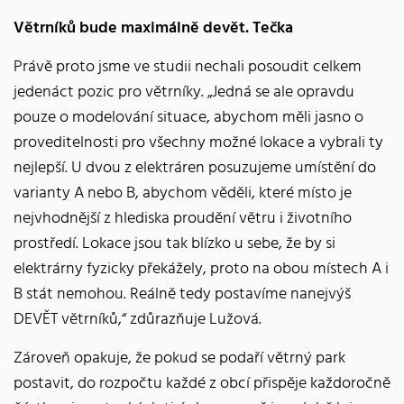
Větrníků bude maximálně devět. Tečka
Právě proto jsme ve studii nechali posoudit celkem
jedenáct pozic pro větrníky. „Jedná se ale opravdu
pouze o modelování situace, abychom měli jasno o
proveditelnosti pro všechny možné lokace a vybrali ty
nejlepší. U dvou z elektráren posuzujeme umístění do
varianty A nebo B, abychom věděli, které místo je
nejvhodnější z hlediska proudění větru i životního
prostředí. Lokace jsou tak blízko u sebe, že by si
elektrárny fyzicky překážely, proto na obou místech A i
B stát nemohou. Reálně tedy postavíme nanejvýš
DEVĚT větrníků,“ zdůrazňuje Lužová.
Zároveň opakuje, že pokud se podaří větrný park
postavit, do rozpočtu každé z obcí přispěje každoročně