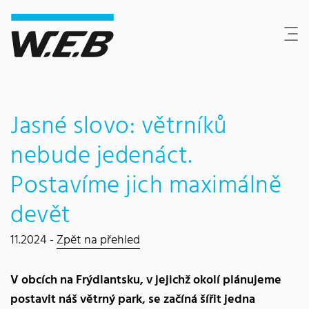
Content Area
Hledat
Main navigation
Sídlo společnosti
Footer
Jasné slovo: větrníků
nebude jedenáct.
Postavíme jich maximálně
devět
11.2024 -
Zpět na přehled
V obcích na Frýdlantsku, v jejichž okolí plánujeme
postavit náš větrný park, se začíná šířit jedna