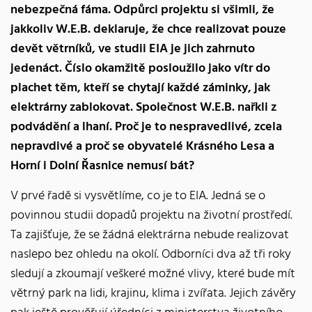
nebezpečná fáma. Odpůrci projektu si všimli, že
jakkoliv W.E.B. deklaruje, že chce realizovat pouze
devět větrníků, ve studii EIA je jich zahrnuto
jedenáct. Číslo okamžitě posloužilo jako vítr do
plachet těm, kteří se chytají každé záminky, jak
elektrárny zablokovat. Společnost W.E.B. nařkli z
podvádění a lhaní. Proč je to nespravedlivé, zcela
nepravdivé a proč se obyvatelé Krásného Lesa a
Horní i Dolní Řasnice nemusí bát?
V prvé řadě si vysvětlíme, co je to EIA. Jedná se o
povinnou studii dopadů projektu na životní prostředí.
Ta zajišťuje, že se žádná elektrárna nebude realizovat
naslepo bez ohledu na okolí. Odborníci dva až tři roky
sledují a zkoumají veškeré možné vlivy, které bude mít
větrný park na lidi, krajinu, klima i zvířata. Jejich závěry