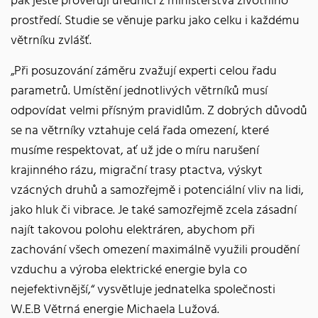
pak ještě prověřují úředníci z ministerstva životního
prostředí. Studie se věnuje parku jako celku i každému
větrníku zvlášť.
„Při posuzování záměru zvažují experti celou řadu
parametrů. Umístění jednotlivých větrníků musí
odpovídat velmi přísným pravidlům. Z dobrých důvodů
se na větrníky vztahuje celá řada omezení, které
musíme respektovat, ať už jde o míru narušení
krajinného rázu, migrační trasy ptactva, výskyt
vzácných druhů a samozřejmě i potenciální vliv na lidi,
jako hluk či vibrace. Je také samozřejmě zcela zásadní
najít takovou polohu elektráren, abychom při
zachování všech omezení maximálně využili proudění
vzduchu a výroba elektrické energie byla co
nejefektivnější,“ vysvětluje jednatelka společnosti
W.E.B Větrná energie Michaela Lužová.