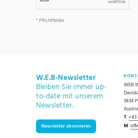
*
Pflichtfelder
W.E.B-Newsletter
KONT
WEB W
Bleiben Sie immer up-
Davids
to-date mit unserem
3834 P
Newsletter.
Austri
T
+43
M
off
Newsletter abonnieren