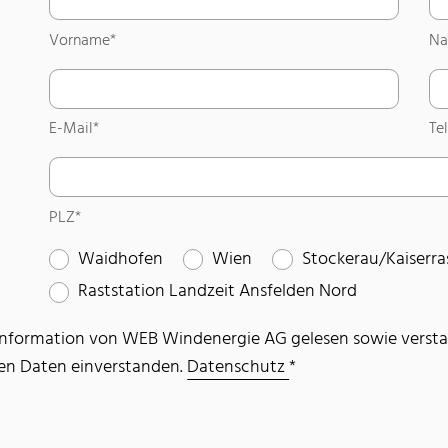
Vorname*
Na
E-Mail
*
Te
E-Mail*
Te
PLZ*
Waidhofen
Wien
Stockerau/Kaiserra
Raststation Landzeit Ansfelden Nord
tzinformation von WEB Windenergie AG gelesen sowie verst
en Daten einverstanden.
Datenschutz
*