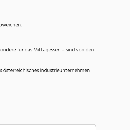
abweichen.
sondere für das Mittagessen – sind von den
hes österreichisches Industrieunternehmen
achname
*