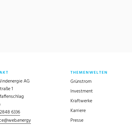
AKT
THEMENWELTEN
indenergie AG
Grünstrom
traße 1
Investment
faffenschlag
Kraftwerke
a
Karriere
 2848 6336
ice@web.energy
Presse