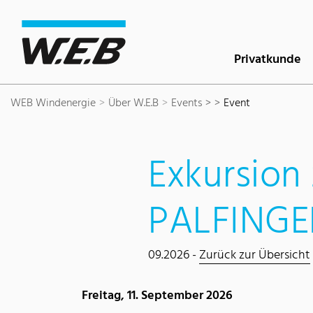
Inhaltsbereich
Suche
Hauptnavigation
Kontakt
Footer
Privatkunde
WEB Windenergie
Über W.E.B
Events >
Event
Exkursion 
PALFINGE
09.2026 -
Zurück zur Übersicht
Freitag, 11. September 2026