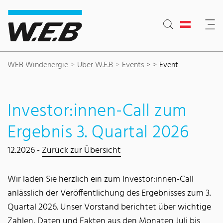
Inhaltsbereich
Suche
Hauptnavigation
Kontakt
Footer
WEB Windenergie
Über W.E.B
Events >
Event
Investor:innen-Call zum
Ergebnis 3. Quartal 2026
12.2026 -
Zurück zur Übersicht
Wir laden Sie herzlich ein zum Investor:innen-Call
anlässlich der Veröffentlichung des Ergebnisses zum 3.
Quartal 2026. Unser Vorstand berichtet über wichtige
Zahlen, Daten und Fakten aus den Monaten Juli bis