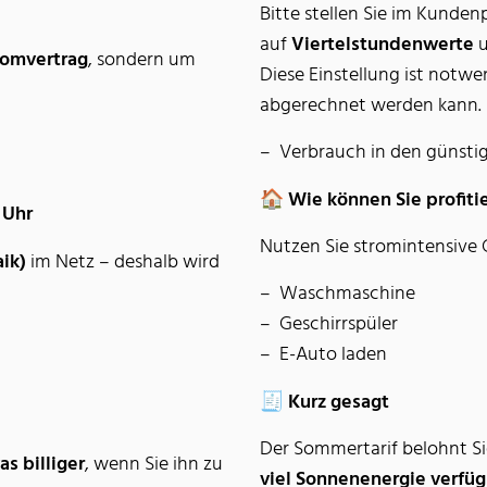
Bitte stellen Sie im Kunden
auf
Viertelstundenwerte
u
romvertrag
, sondern um
Diese Einstellung ist notwe
abgerechnet werden kann.
Verbrauch in den günsti
🏠 Wie können Sie profiti
 Uhr
Nutzen Sie stromintensive 
ik)
im Netz – deshalb wird
Waschmaschine
Geschirrspüler
E-Auto laden
🧾 Kurz gesagt
Der Sommertarif belohnt Si
s billiger
, wenn Sie ihn zu
viel Sonnenenergie verfüg