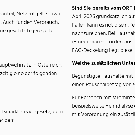
Sind Sie bereits vom ORF-
ieanteil, Netzentgelte sowie
April 2026 grundsätzlich a
 Auch für den Verbrauch,
Fällen kann es nötig sein,
ine gesetzlich geregelte
nachzureichen. Bei Hausha
(Erneuerbaren-Förderpausc
EAG-Deckelung liegt diese I
Welche zusätzlichen Unter
auptwohnsitz in Österreich,
zeitig eine der folgenden
Begünstigte Haushalte mit 
einen Pauschalbetrag von 5
Für Personen mit stromint
beispielsweise Heimdialy
eitsmarktservicegesetz, dem
mit Verordnung ein zusätz
der dem