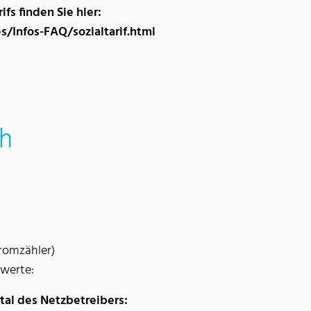
ifs finden Sie hier:
/Infos-FAQ/sozialtarif.html
ch
tromzähler)
nwerte:
al des Netzbetreibers: