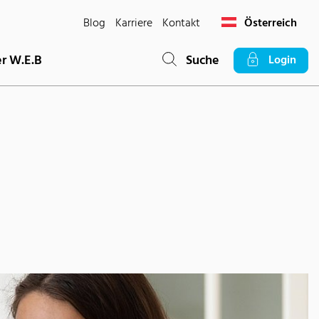
Blog
Karriere
Kontakt
Österreich
r W.E.B
Suche
Login