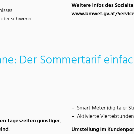
Weitere Infos des Sozialtar
nisses
www.bmwet.gv.at/Services
 oder schwerer
ne: Der Sommertarif einfa
Smart Meter (digitaler S
Aktivierte Viertelstunde
en Tageszeiten günstiger
,
sind
.
Umstellung im Kundenport