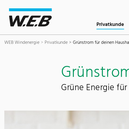
Inhaltsbereich
Suche
Hauptnavigation
Kontakt
Footer
Privatkunde
WEB Windenergie
Privatkunde
Grünstrom für deinen Hausha
Grünstrom
Grüne Energie für